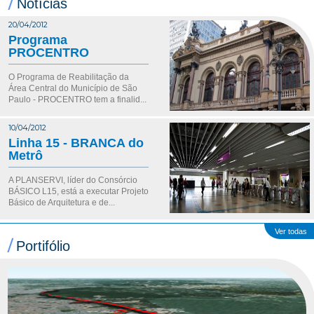
/
Notícias
20/04/2012
Programa
PROCENTRO
O Programa de Reabilitação da
Área Central do Município de São
Paulo - PROCENTRO tem a finalid...
10/04/2012
Linha 15 - BRANCA do
Metrô
A PLANSERVI, líder do Consórcio
BÁSICO L15, está a executar Projeto
Básico de Arquitetura e de...
Ver todas
/
Portifólio